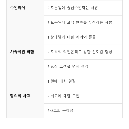
주인의식
2.모든일에 솔선수범하는 사람
3.모든일에 고객 만족을 우선하는 사람
1.상대방에 대한 예의와 존중
가족적인 화합
2.도덕적 작업윤리로 강한 신뢰감 형성
3.항상 고객을 먼저 생각
1.일에 대한 열정
창의적 사고
2.최고에 대한 도전
3사고의 독창성